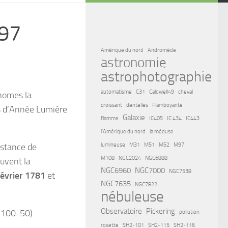
M97
Amérique du nord
Andromède
astronomie
astrophotographie
automatisme
C31
Caldwell49
cheval
onomes la
croissant
dentelles
Flamboyante
ns d’Année Lumière
Galaxie
flamme
IC405
IC 434
IC443
l'Amérique du nord
la méduse
istance de
lumineuse
M31
M51
M52
M97
M108
NGC2024
NGC6888
vent la
NGC6960
NGC7000
NGC7538
février 1781
et
NGC7635
NGC7822
nébuleuse
Observatoire
Pickering
0-100-50)
pollution
rosette
SH2-101
SH2-115
SH2-116