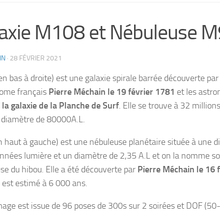
axie M108 et Nébuleuse 
IN
·
28 FÉVRIER 2021
en bas à droite) est une galaxie spirale barrée découverte par
nome français
Pierre Méchain le 19 février 1781
et les astr
e
la galaxie de la Planche de Surf
. Elle se trouve à 32 millio
 diamètre de 80000A.L.
 haut à gauche) est une nébuleuse planétaire située à une d
nnées lumière et un diamètre de 2,35 A.L et on la nomme sou
se du hibou. Elle a été découverte par
Pierre Méchain le 16 
 est estimé à 6 000 ans.
mage est issue de 96 poses de 300s sur 2 soirées et DOF (5