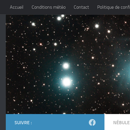
Accueil
Conditions météo
Contact
Politique de conf
Skip to content
SUIVRE :
NÉBULE