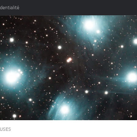
identialité
USES