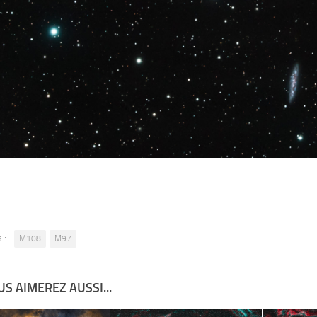
 :
M108
M97
S AIMEREZ AUSSI...