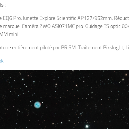
s :
 EQ6 Pro, lunette Explore Scientific AP127/952mm, Réducte
e marque. Caméra ZWO ASI071MC pro. Guidage TS optic 80
MM mini.
toire entièrement piloté par PRISM. Traitement PixsInght, L
ok