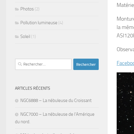
Matériel
Photos
(2)
Monture
Pollution lumineuse
(4)
la mêm
ASI120
Soleil
(1)
Observa
Rechercher :
Facebo
ARTICLES RÉCENTS
NGC6888 – La nébuleuse du Croissant
NGC7000 – La nébuleuse de l’Amérique
du nord.