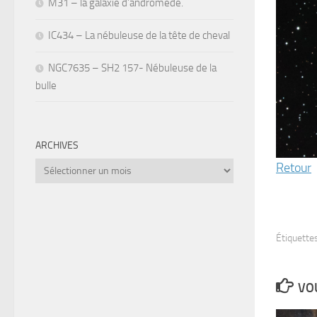
M31 – la galaxie d’andromède.
IC434 – La nébuleuse de la tête de cheval
NGC7635 – SH2 157- Nébuleuse de la
bulle
ARCHIVES
Retour
Archives
Étiquettes
VOU