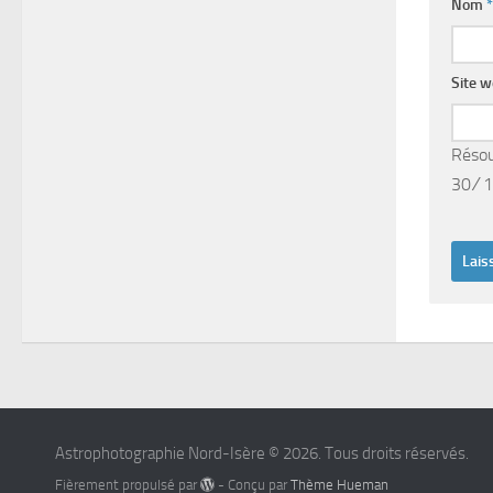
Nom
*
Site 
Résou
30 ⁄ 
Astrophotographie Nord-Isère © 2026. Tous droits réservés.
Fièrement propulsé par
- Conçu par
Thème Hueman