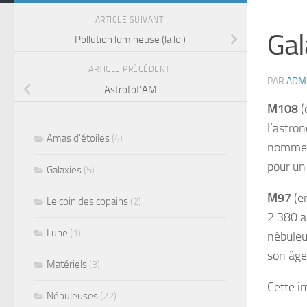
ARTICLE SUIVANT
Gal
Pollution lumineuse (la loi)
ARTICLE PRÉCÉDENT
PAR
ADM
Astrofot’AM
M108
(
l’astro
Amas d'étoiles
(4)
nomm
pour un
Galaxies
(5)
M97
(en
Le coin des copains
(2)
2 380 a
Lune
(1)
nébuleu
son âge
Matériels
(3)
Cette i
Nébuleuses
(22)