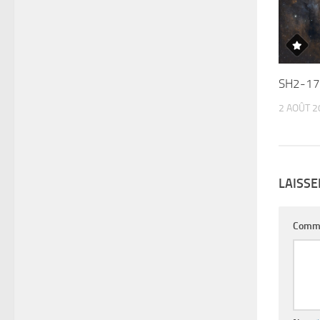
SH2-17
2 AOÛT 2
LAISS
Comm