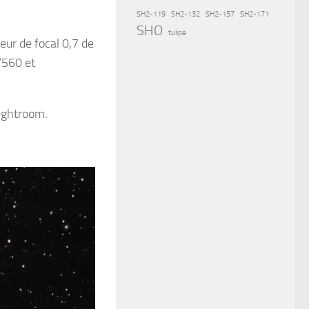
SH2-119
SH2-132
SH2-157
SH2-171
SHO
tulipe
ur de focal 0,7 de
/560 et
ightroom.