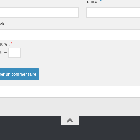
E-mail
*
web
dre :
*
15 =