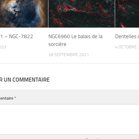
1 – NGC-7822
NGC6960 Le balais de la
Dentelles
sorcière
023
4 OCTOBRE 
28 SEPTEMBRE 2021
ER UN COMMENTAIRE
entaire
*