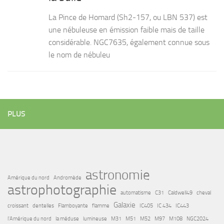
La Pince de Homard (Sh2-157, ou LBN 537) est
une nébuleuse en émission faible mais de taille
considérable. NGC7635, également connue sous
le nom de nébuleu
PLUS
astronomie
Amérique du nord
Andromède
astrophotographie
automatisme
C31
Caldwell49
cheval
Galaxie
croissant
dentelles
Flamboyante
flamme
IC405
IC 434
IC443
l'Amérique du nord
la méduse
lumineuse
M31
M51
M52
M97
M108
NGC2024