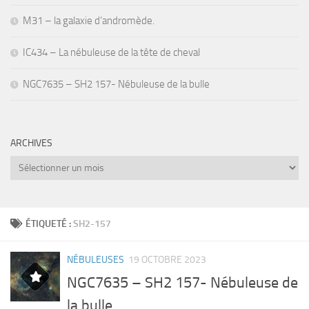
M31 – la galaxie d’andromède.
IC434 – La nébuleuse de la tête de cheval
NGC7635 – SH2 157- Nébuleuse de la bulle
ARCHIVES
Archives
ÉTIQUETÉ :
SH2-157
NÉBULEUSES
19 OCTOBRE 2023
NGC7635 – SH2 157- Nébuleuse de
la bulle