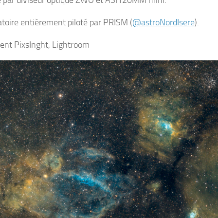
 par diviseur optique ZWO et ASI120MM mini.
toire entièrement piloté par PRISM (
@astroNordIsere
).
ent PixsInght, Lightroom