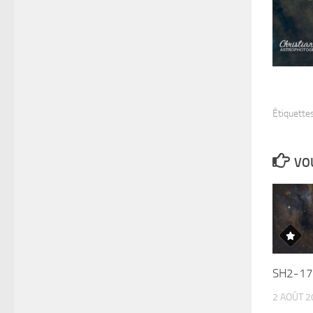
Étiquettes
VOU
SH2-17
2 AOÛT 2