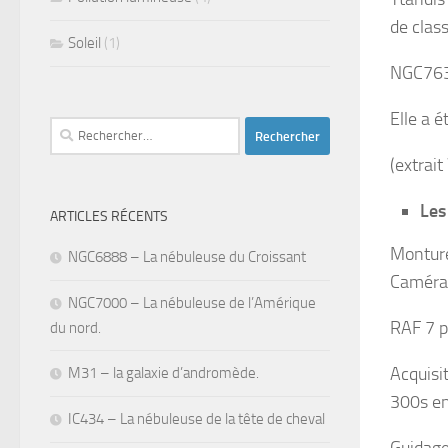
de clas
Soleil
(1)
NGC7635
Elle a 
Rechercher :
(extrait
Les
ARTICLES RÉCENTS
Monture
NGC6888 – La nébuleuse du Croissant
Caméra
NGC7000 – La nébuleuse de l’Amérique
RAF 7 p
du nord.
Acquisi
M31 – la galaxie d’andromède.
300s en
IC434 – La nébuleuse de la tête de cheval