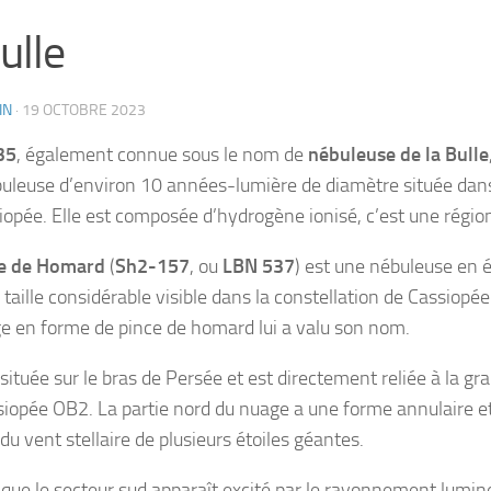
bulle
IN
·
19 OCTOBRE 2023
35
, également connue sous le nom de
nébuleuse de la Bulle
uleuse d’environ 10 années-lumière de diamètre située dans 
iopée. Elle est composée d’hydrogène ionisé, c’est une région
e de Homard
(
Sh2-157
, ou
LBN 537
) est une nébuleuse en é
taille considérable visible dans la constellation de Cassiopée.
e en forme de pince de homard lui a valu son nom.
 située sur le bras de Persée et est directement reliée à la g
iopée OB2. La partie nord du nuage a une forme annulaire e
 du vent stellaire de plusieurs étoiles géantes.
 que le secteur sud apparaît excité par le rayonnement lumin