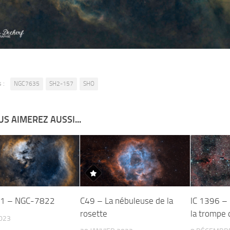
 :
NGC7635
SH2-157
SHO
S AIMEREZ AUSSI...
1 – NGC-7822
C49 – La nébuleuse de la
IC 1396 –
rosette
la trompe 
023