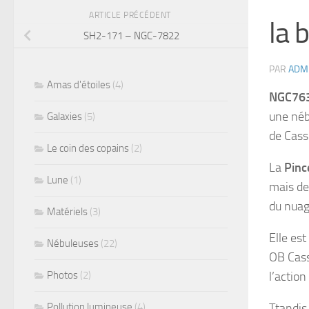
ARTICLE PRÉCÉDENT
la 
SH2-171 – NGC-7822
PAR
ADM
Amas d'étoiles
(4)
NGC76
une néb
Galaxies
(5)
de Cass
Le coin des copains
(2)
La
Pinc
Lune
(1)
mais de 
du nuag
Matériels
(3)
Elle est
Nébuleuses
(22)
OB Cass
Photos
(2)
l’action
Pollution lumineuse
(4)
Ttandis