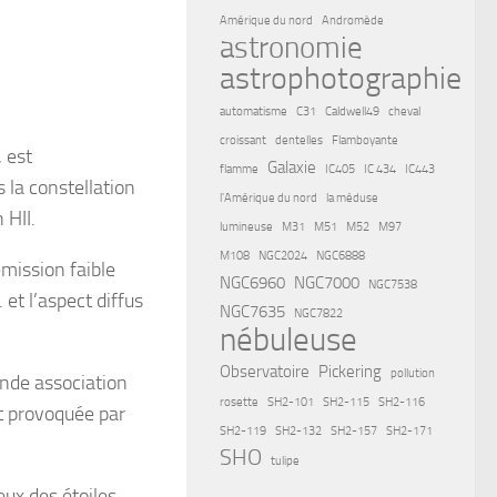
Amérique du nord
Andromède
astronomie
astrophotographie
automatisme
C31
Caldwell49
cheval
croissant
dentelles
Flamboyante
, est
Galaxie
flamme
IC405
IC 434
IC443
la constellation
l'Amérique du nord
la méduse
 HII.
lumineuse
M31
M51
M52
M97
M108
NGC2024
NGC6888
mission faible
NGC6960
NGC7000
NGC7538
 et l’aspect diffus
NGC7635
NGC7822
nébuleuse
Observatoire
Pickering
pollution
rande association
rosette
SH2-101
SH2-115
SH2-116
t provoquée par
SH2-119
SH2-132
SH2-157
SH2-171
SHO
tulipe
eux des étoiles