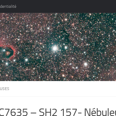
identialité
USES
C7635 – SH2 157- Nébule