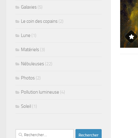
Galaxies
(5)
Le coin des copains
(2)
Lune
(1)
Matériels
(3)
Nébuleuses
(22)
Photos
(2)
Pollution lumineuse
(4)
Soleil
(1)
Rechercher :