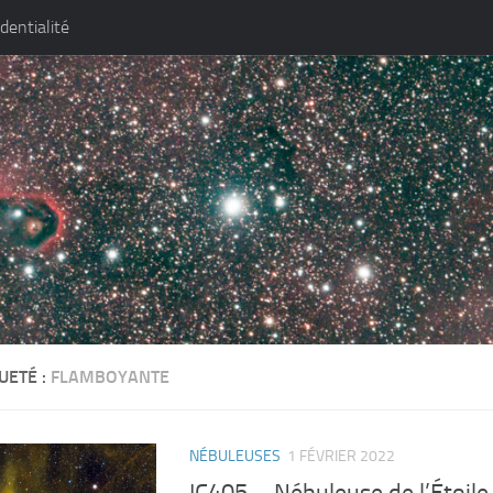
identialité
UETÉ :
FLAMBOYANTE
NÉBULEUSES
1 FÉVRIER 2022
IC405 – Nébuleuse de l’Étoil