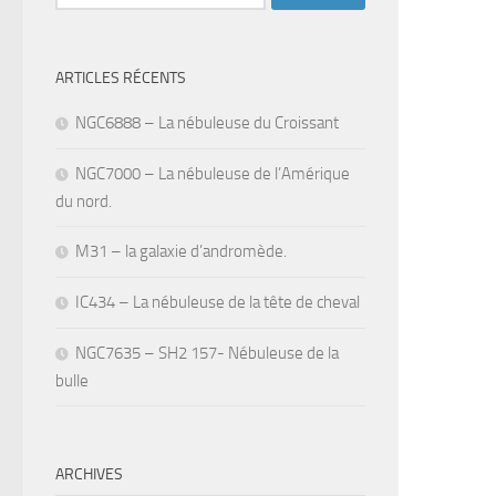
ARTICLES RÉCENTS
NGC6888 – La nébuleuse du Croissant
NGC7000 – La nébuleuse de l’Amérique
du nord.
M31 – la galaxie d’andromède.
IC434 – La nébuleuse de la tête de cheval
NGC7635 – SH2 157- Nébuleuse de la
bulle
ARCHIVES