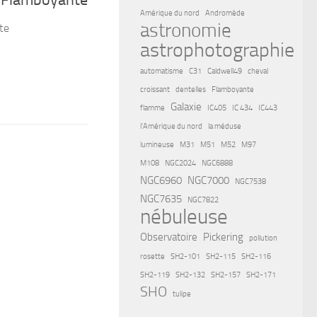
Amérique du nord
Andromède
astronomie
te
astrophotographie
automatisme
C31
Caldwell49
cheval
croissant
dentelles
Flamboyante
Galaxie
flamme
IC405
IC 434
IC443
l'Amérique du nord
la méduse
lumineuse
M31
M51
M52
M97
M108
NGC2024
NGC6888
NGC6960
NGC7000
NGC7538
NGC7635
NGC7822
nébuleuse
Observatoire
Pickering
pollution
rosette
SH2-101
SH2-115
SH2-116
SH2-119
SH2-132
SH2-157
SH2-171
SHO
tulipe