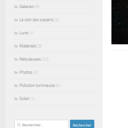
Galaxies
(5)
Le coin des copains
(2)
Lune
(1)
Matériels
(3)
Nébuleuses
(22)
Photos
(2)
Pollution lumineuse
(4)
Soleil
(1)
Rechercher :