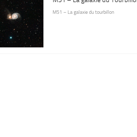
M51 – La galaxie du tourbillon