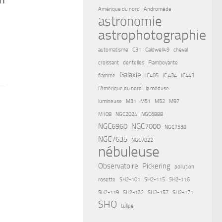
Amérique du nord
Andromède
astronomie
astrophotographie
automatisme
C31
Caldwell49
cheval
croissant
dentelles
Flamboyante
Galaxie
flamme
IC405
IC 434
IC443
l'Amérique du nord
la méduse
lumineuse
M31
M51
M52
M97
M108
NGC2024
NGC6888
NGC6960
NGC7000
NGC7538
NGC7635
NGC7822
nébuleuse
Observatoire
Pickering
pollution
rosette
SH2-101
SH2-115
SH2-116
SH2-119
SH2-132
SH2-157
SH2-171
SHO
tulipe