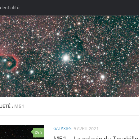
identialité
UETÉ :
M51
GALAXIES
9 AVRIL 2021
0
M51 – La galaxie du Tourbill