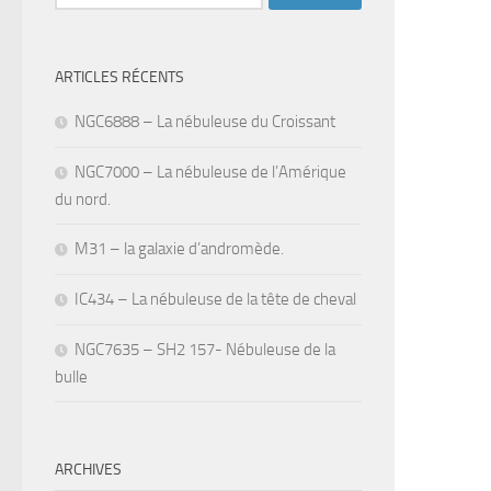
ARTICLES RÉCENTS
NGC6888 – La nébuleuse du Croissant
NGC7000 – La nébuleuse de l’Amérique
du nord.
M31 – la galaxie d’andromède.
IC434 – La nébuleuse de la tête de cheval
NGC7635 – SH2 157- Nébuleuse de la
bulle
ARCHIVES