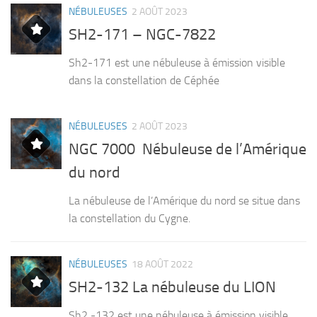
NÉBULEUSES
2 AOÛT 2023
SH2-171 – NGC-7822
Sh2-171 est une nébuleuse à émission visible
dans la constellation de Céphée
NÉBULEUSES
2 AOÛT 2023
NGC 7000 Nébuleuse de l’Amérique
du nord
La nébuleuse de l’Amérique du nord se situe dans
la constellation du Cygne.
NÉBULEUSES
18 AOÛT 2022
SH2-132 La nébuleuse du LION
Sh2 -132 est une nébuleuse à émission visible