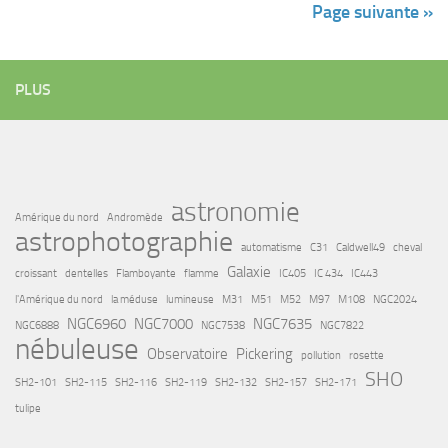
Page suivante »
PLUS
astronomie
Amérique du nord
Andromède
astrophotographie
automatisme
C31
Caldwell49
cheval
Galaxie
croissant
dentelles
Flamboyante
flamme
IC405
IC 434
IC443
l'Amérique du nord
la méduse
lumineuse
M31
M51
M52
M97
M108
NGC2024
NGC6960
NGC7000
NGC7635
NGC6888
NGC7538
NGC7822
nébuleuse
Observatoire
Pickering
pollution
rosette
SHO
SH2-101
SH2-115
SH2-116
SH2-119
SH2-132
SH2-157
SH2-171
tulipe