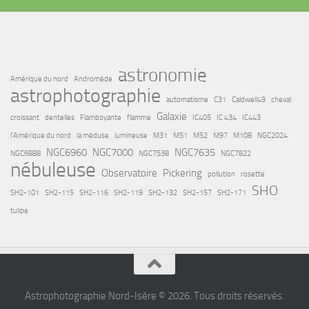
astronomie
Amérique du nord
Andromède
astrophotographie
automatisme
C31
Caldwell49
cheval
Galaxie
croissant
dentelles
Flamboyante
flamme
IC405
IC 434
IC443
l'Amérique du nord
la méduse
lumineuse
M31
M51
M52
M97
M108
NGC2024
NGC6960
NGC7000
NGC7635
NGC6888
NGC7538
NGC7822
nébuleuse
Observatoire
Pickering
pollution
rosette
SHO
SH2-101
SH2-115
SH2-116
SH2-119
SH2-132
SH2-157
SH2-171
tulipe
Astrophotographie Nord-Isère © 2026. Tous droits réservés.