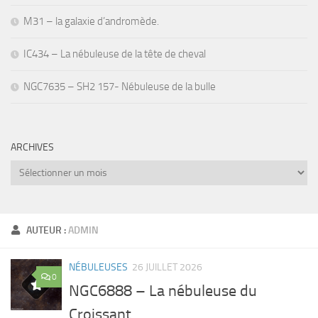
M31 – la galaxie d’andromède.
IC434 – La nébuleuse de la tête de cheval
NGC7635 – SH2 157- Nébuleuse de la bulle
ARCHIVES
Archives
AUTEUR :
ADMIN
NÉBULEUSES
26 JUILLET 2026
0
NGC6888 – La nébuleuse du
Croissant