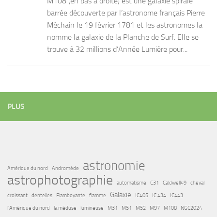
M108 (en bas à droite) est une galaxie spirale
barrée découverte par l’astronome français Pierre
Méchain le 19 février 1781 et les astronomes la
nomme la galaxie de la Planche de Surf. Elle se
trouve à 32 millions d’Année Lumière pour...
PLUS
astronomie
Amérique du nord
Andromède
astrophotographie
automatisme
C31
Caldwell49
cheval
Galaxie
croissant
dentelles
Flamboyante
flamme
IC405
IC 434
IC443
l'Amérique du nord
la méduse
lumineuse
M31
M51
M52
M97
M108
NGC2024