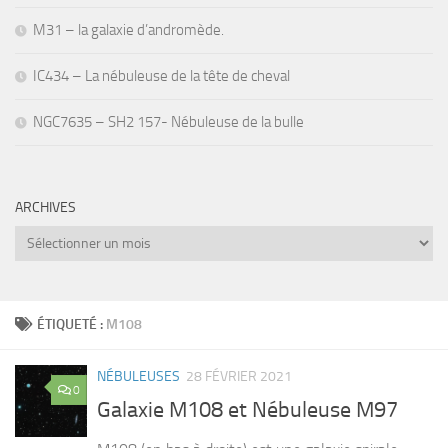
M31 – la galaxie d’andromède.
IC434 – La nébuleuse de la tête de cheval
NGC7635 – SH2 157- Nébuleuse de la bulle
ARCHIVES
Archives
ÉTIQUETÉ :
M108
NÉBULEUSES
28 FÉVRIER 2021
0
Galaxie M108 et Nébuleuse M97