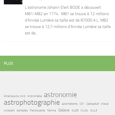
L’astronome Johann Elert BODE a découvert
M81-M82 en 1774. M81 se trouve à 12 millions
d’Année Lumière sa taille est de 87000 A.L. M82
se trouve à 12,7 millions d’Année Lumière sa taille
est de...
PLUS
astronomie
Amérique du nord
Andromède
astrophotographie
automatisme
C31
Caldwell49
cheval
Galaxie
croissant
dentelles
Flamboyante
flamme
IC405
IC 434
IC443