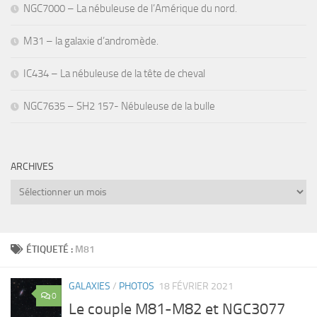
NGC7000 – La nébuleuse de l’Amérique du nord.
M31 – la galaxie d’andromède.
IC434 – La nébuleuse de la tête de cheval
NGC7635 – SH2 157- Nébuleuse de la bulle
ARCHIVES
Archives
ÉTIQUETÉ :
M81
GALAXIES
/
PHOTOS
18 FÉVRIER 2021
0
Le couple M81-M82 et NGC3077