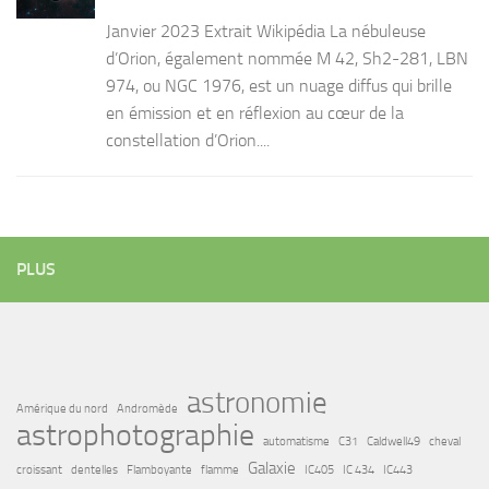
Janvier 2023 Extrait Wikipédia La nébuleuse
d’Orion, également nommée M 42, Sh2-281, LBN
974, ou NGC 1976, est un nuage diffus qui brille
en émission et en réflexion au cœur de la
constellation d’Orion....
PLUS
astronomie
Amérique du nord
Andromède
astrophotographie
automatisme
C31
Caldwell49
cheval
Galaxie
croissant
dentelles
Flamboyante
flamme
IC405
IC 434
IC443