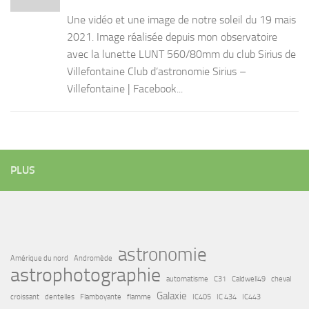
Une vidéo et une image de notre soleil du 19 mais
2021. Image réalisée depuis mon observatoire
avec la lunette LUNT 560/80mm du club Sirius de
Villefontaine Club d’astronomie Sirius –
Villefontaine | Facebook...
PLUS
astronomie
Amérique du nord
Andromède
astrophotographie
automatisme
C31
Caldwell49
cheval
Galaxie
croissant
dentelles
Flamboyante
flamme
IC405
IC 434
IC443