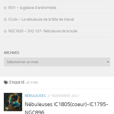
M31 – la galaxie d’andromède.
IC434 – La nébuleuse de la tête de cheval
NGC7635 – SH2 157- Nébuleuse de la bulle
ARCHIVES
Archives
ÉTIQUETÉ :
IC1795
NÉBULEUSES
27 NOVEMBRE 2021
Nébuleuses IC1805(coeur)-IC1795-
NGC896