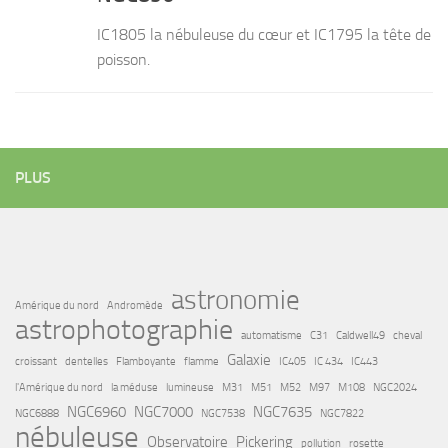
IC1805 la nébuleuse du cœur et IC1795 la tête de
poisson.
PLUS
astronomie
Amérique du nord
Andromède
astrophotographie
automatisme
C31
Caldwell49
cheval
Galaxie
croissant
dentelles
Flamboyante
flamme
IC405
IC 434
IC443
l'Amérique du nord
la méduse
lumineuse
M31
M51
M52
M97
M108
NGC2024
NGC6960
NGC7000
NGC7635
NGC6888
NGC7538
NGC7822
nébuleuse
Observatoire
Pickering
pollution
rosette